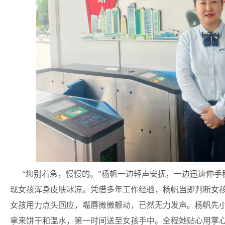
“您别着急，慢慢的。”杨帆一边轻声安抚，一边迅速伸
现女孩浑身皮肤冰凉。凭借多年工作经验，杨帆当即判断女
女孩用力点头回应，嘴唇微微颤动，已然无力发声。杨帆先
拿来饼干和温水，第一时间送至女孩手中。全程她贴心用掌