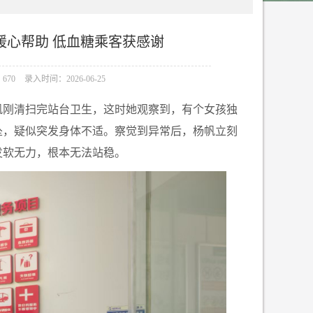
暖心帮助 低血糖乘客获感谢
670
录入时间：2026-06-25
帆刚清扫完站台卫生，这时她观察到，有个女孩独
坠，疑似突发身体不适。察觉到异常后，杨帆立刻
发软无力，根本无法站稳。