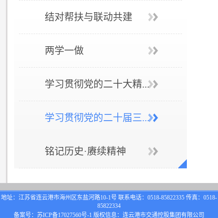
结对帮扶与联动共建
两学一做
学习贯彻党的二十大精...
学习贯彻党的二十届三...
铭记历史·赓续精神
地址：江苏省连云港市海州区东盐河路10-1号 联系电话：0518-85822335 传真：0518-
85822334
备案号：
苏ICP备17027560号-1
版权信息：连云港市交通控股集团有限公司