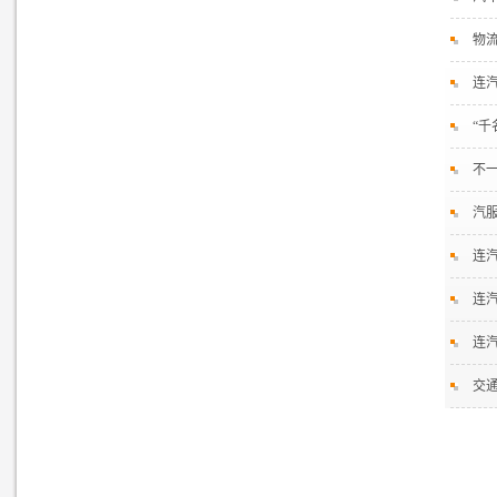
物
连
“
不
汽
连
连
连
交