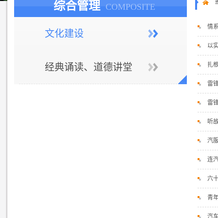
综合管理
COMPOSITE
情
文化建设
以
扎
经典诵读、道德讲堂
雷
雷
听故
汽服
连
六
青
汽