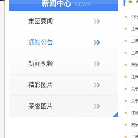
新闻中心
NEWS
公
集团要闻
连
主
通知公告
主
新闻视频
石
连
精彩图片
关
关
荣誉图片
评
石
主