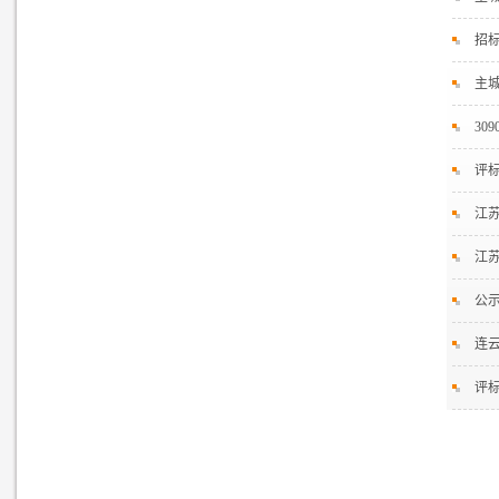
招
主
3
评
江苏
江苏
公
连云
评