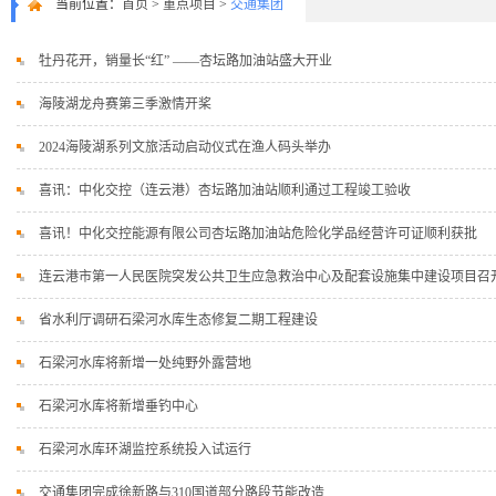
当前位置：
首页
>
重点项目
>
交通集团
牡丹花开，销量长“红” ——杏坛路加油站盛大开业
海陵湖龙舟赛第三季激情开桨
2024海陵湖系列文旅活动启动仪式在渔人码头举办
喜讯：中化交控（连云港）杏坛路加油站顺利通过工程竣工验收
喜讯！中化交控能源有限公司杏坛路加油站危险化学品经营许可证顺利获批
连云港市第一人民医院突发公共卫生应急救治中心及配套设施集中建设项目召
省水利厅调研石梁河水库生态修复二期工程建设
石梁河水库将新增一处纯野外露营地
石梁河水库将新增垂钓中心
石梁河水库环湖监控系统投入试运行
交通集团完成徐新路与310国道部分路段节能改造