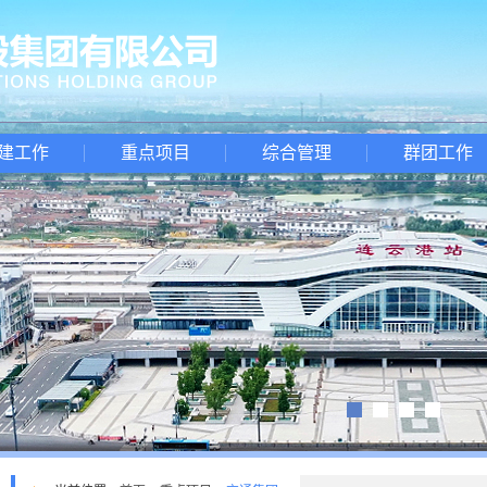
建工作
重点项目
综合管理
群团工作
1
2
3
4