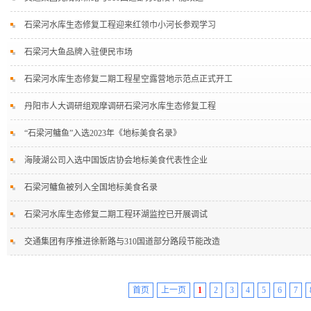
石梁河水库生态修复工程迎来红领巾小河长参观学习
石梁河大鱼品牌入驻便民市场
石梁河水库生态修复二期工程星空露营地示范点正式开工
丹阳市人大调研组观摩调研石梁河水库生态修复工程
“石梁河鳙鱼”入选2023年《地标美食名录》
海陵湖公司入选中国饭店协会地标美食代表性企业
石梁河鳙鱼被列入全国地标美食名录
石梁河水库生态修复二期工程环湖监控已开展调试
交通集团有序推进徐新路与310国道部分路段节能改造
首页
上一页
1
2
3
4
5
6
7