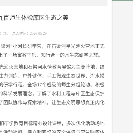
，九百师生体验库区生态之美
716
录入时间：2026-05-29
石梁河”小河长研学营，在石梁河星光渔火营地正式
踏上了一场寓教于乐、知行合一的水生态研学之旅。
星光渔火营地和石梁河水情教育展馆为主要阵地，结
注力训练、户外健体、手工微观生态世界、浑水摸
的研学行程。全场17个班级的师生分组轮动、积极
”的科学发展理念，了解了水利工程与库区生态保护
了团队协作与探索精神，让生态文明思想真正内化
扣研学教育目标精心设计课程，多次优化活动场地
类活动物料，建立起完整的安全保障与应急响应体