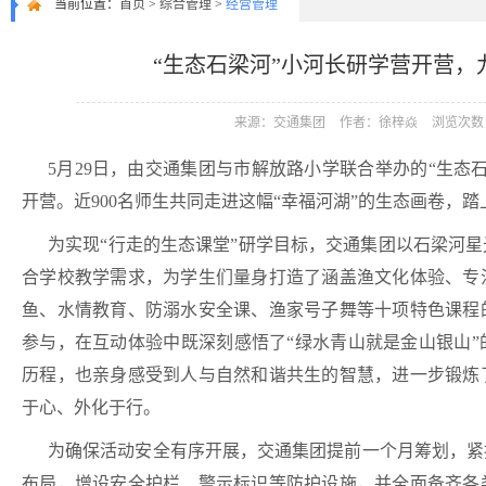
当前位置：
首页
>
综合管理
>
经营管理
“生态石梁河”小河长研学营开营
来源：交通集团
作者：徐梓焱
浏览次数：
5月29日，由交通集团与市解放路小学联合举办的“生态
开营。近900名师生共同走进这幅“幸福河湖”的生态画卷，
为实现
“行走的生态课堂”研学目标，交通集团以石梁河
合学校教学需求，为学生们量身打造了涵盖渔文化体验、专
鱼、水情教育、防溺水安全课、渔家号子舞等十项特色课程
参与，在互动体验中既深刻感悟了“绿水青山就是金山银山
历程，也亲身感受到人与自然和谐共生的智慧，进一步锻炼
于心、外化于行。
为确保活动安全有序开展，交通集团提前一个月筹划，紧
布局，增设安全护栏、警示标识等防护设施，并全面备齐各