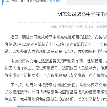
当前位置：
首页
>
综合管理
>
经营管理
明茂公司赣马中学充电
来源：明茂新能源
作者：乔海清
浏览次数
近日，明茂公司完成赣马中学充电桩项目的建设、安装与
套建设1台120KW直流快充桩与13台7KW交流慢充桩，全
勤、入校办事人员的新能源车辆充电难题，为校园绿色出行
本次投用的充电桩适配各类民用新能源车辆，性能稳定、
能无人值守模式，无需繁琐操作，适配校园人员流动大、使
等多重安全防护功能，全方位规避充电安全隐患，严守校园
下一步，明茂公司将持续践行国企责任，常态化做好充电
长效稳定运行。公司将持续聚焦校园等基层场景的便民用能
施布局，完善属地绿色能源基础设施体系，以务实举措助力“