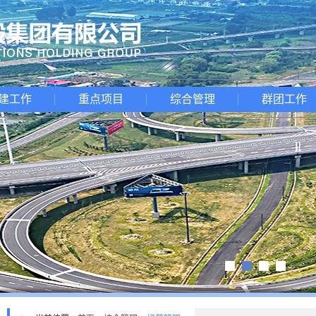
建工作
重点项目
综合管理
群团工作
1
2
3
4