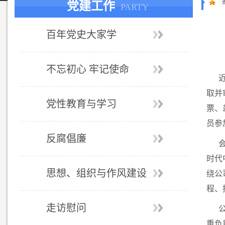
党建工作
PARTY
百年党史大家学
不忘初心 牢记使命
取并
党性教育与学习
票、
员参
反腐倡廉
时代
思想、组织与作风建设
绕公
程、
走访慰问
重负