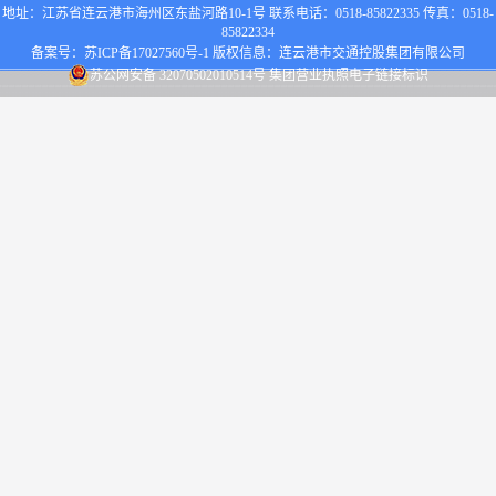
地址：江苏省连云港市海州区东盐河路10-1号 联系电话：0518-85822335 传真：0518-
85822334
备案号：
苏ICP备17027560号-1
版权信息：连云港市交通控股集团有限公司
苏公网安备 32070502010514号
集团营业执照电子链接标识