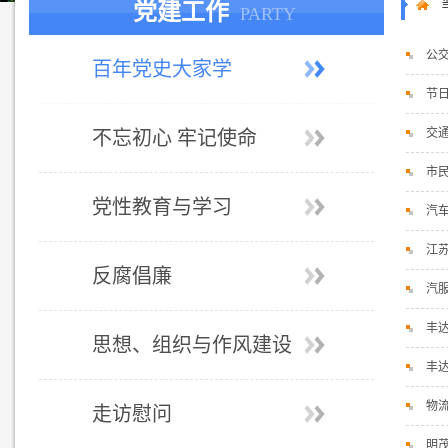
党建工作
PARTY
公
百年党史大家学
节日
交
不忘初心 牢记使命
市
党性教育与学习
汽
江
反腐倡廉
汽
丰
思想、组织与作风建设
丰
物
走访慰问
明茂