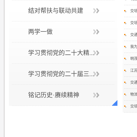
结对帮扶与联动共建
交
交
两学一做
交
我
学习贯彻党的二十大精...
明茂
江
学习贯彻党的二十届三...
交
铭记历史·赓续精神
物
交