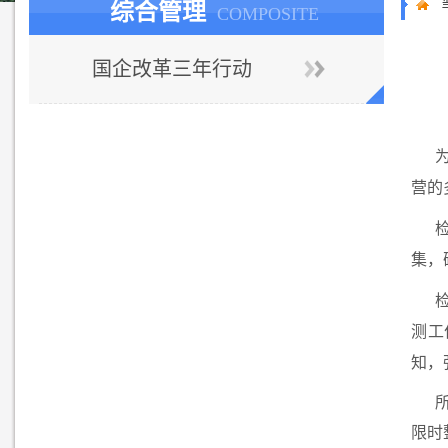
综合管理
COMPOSITE
国企改革三年行动
营的
集，
测工
知，
限时