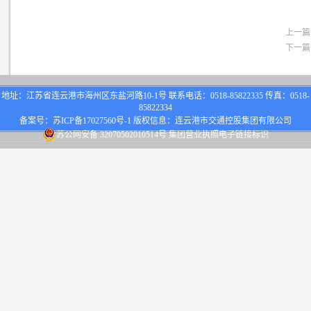
上一篇
下一篇
地址：江苏省连云港市海州区东盐河路10-1号 联系电话：0518-85822335 传真：0518-
85822334
备案号：
苏ICP备17027560号-1
版权信息：连云港市交通控股集团有限公司
苏公网安备 32070502010514号
集团营业执照电子链接标识