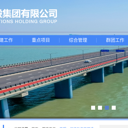
建工作
重点项目
综合管理
群团工作
1
2
3
4