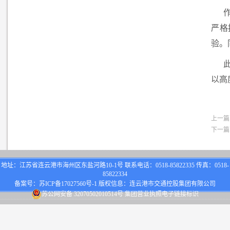
严格
验。
以高
上一篇
下一篇
地址：江苏省连云港市海州区东盐河路10-1号 联系电话：0518-85822335 传真：0518-
85822334
备案号：
苏ICP备17027560号-1
版权信息：连云港市交通控股集团有限公司
苏公网安备 32070502010514号
集团营业执照电子链接标识