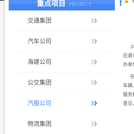
重点项目
PROJECT
交通集团
汽车公司
应邀
海建公司
办单
公交集团
车辆
服务
汽服公司
意见
物流集团