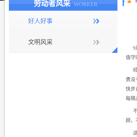
劳动者风采
WORKER
好人好事
文明风采
值守
勇没
快步
每隔
顾，