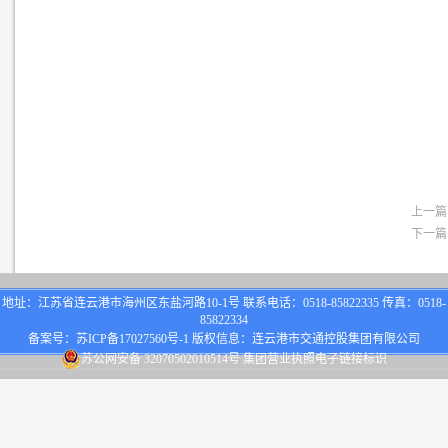
上一篇
下一篇
地址：江苏省连云港市海州区东盐河路10-1号 联系电话：0518-85822335 传真：0518-
85822334
备案号：
苏ICP备17027560号-1
版权信息：连云港市交通控股集团有限公司
苏公网安备 32070502010514号
集团营业执照电子链接标识