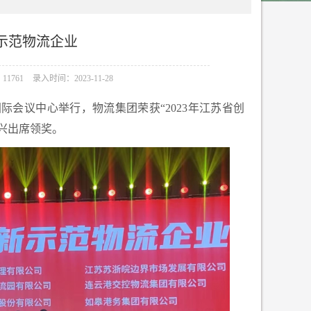
示范物流企业
1761
录入时间：2023-11-28
国际会议中心举行，物流集团荣获
“2023年江苏省创
兴出席
领奖。