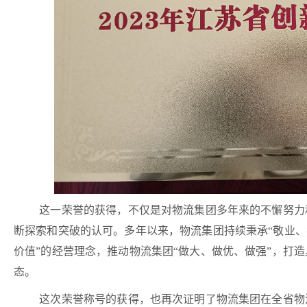
这一荣誉的获得，不仅是对物流集团多年来的不懈努力
断探索和突破的认可。多年以来，物流集团持续秉承
“敬业
价值”的经营理念，推动物流集团“做大、做优、做强”，打
态。
这次荣誉称号的获得，也再次证明了物流集团在全省物