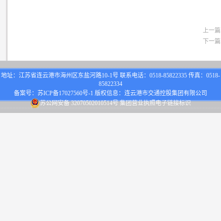
上一篇
下一篇
地址：江苏省连云港市海州区东盐河路10-1号 联系电话：0518-85822335 传真：0518-
85822334
备案号：
苏ICP备17027560号-1
版权信息：连云港市交通控股集团有限公司
苏公网安备 32070502010514号
集团营业执照电子链接标识