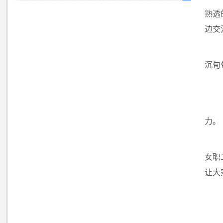
熟透
边交
沉甸
力。
女职
让大