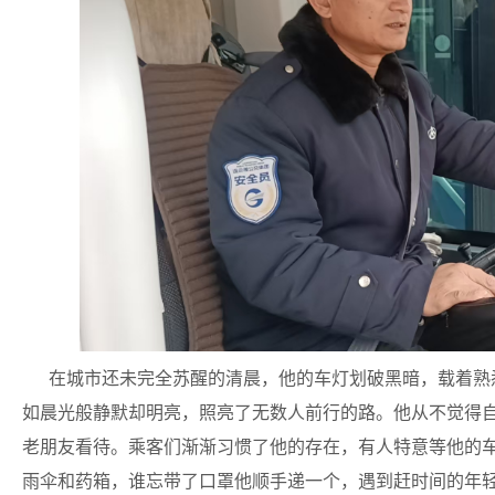
在城市还未完全苏醒的清晨，他的车灯划破黑暗，载着熟
如晨光般静默却明亮，照亮了无数人前行的路。他从不觉得
老朋友看待。乘客们渐渐习惯了他的存在，有人特意等他的
雨伞和药箱，谁忘带了口罩他顺手递一个，遇到赶时间的年