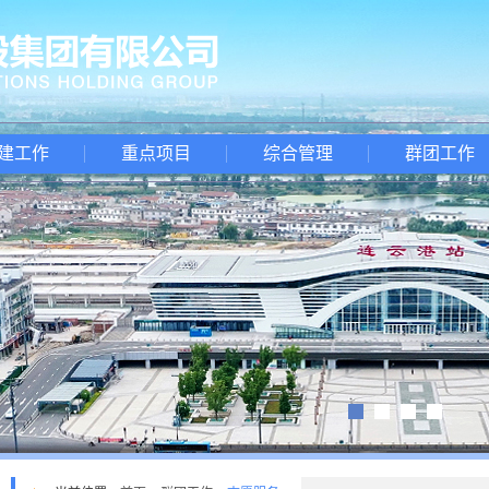
建工作
重点项目
综合管理
群团工作
1
2
3
4