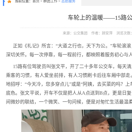
当前位置：
首页
>
群团工作
>
志愿服务
车轮上的温暖——15路
来源：公交集团
作者：顾安萍
浏览次数：
正如《礼记》所言：
“大道之行也，天下为公。”车轮滚
深切关怀。每一次停靠，每一程前行，都映照着服务初心与
15路有位驾驶员叫张文平，开了二十多年公交车，每天
乘客的习惯，有人爱坐前排，有人习惯刷卡后往车厢中部走
地招呼：“今天冷，您多穿点儿”或是“阿姨，去买菜的吗？上
底色。张文平说，开车不仅是把人从A点送到B点，更是日
间微妙的联结，一个微笑、一句问候，便是对匆忙生活最温