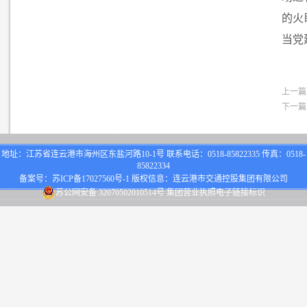
的火
当党
上一篇
下一篇
地址：江苏省连云港市海州区东盐河路10-1号 联系电话：0518-85822335 传真：0518-
85822334
备案号：
苏ICP备17027560号-1
版权信息：连云港市交通控股集团有限公司
苏公网安备 32070502010514号
集团营业执照电子链接标识