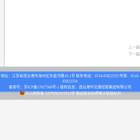
上一篇
下一篇
地址：江苏省连云港市海州区东盐河路10-1号 联系电话：0518-85822335 传真：0518-
85822334
备案号：
苏ICP备17027560号-1
版权信息：连云港市交通控股集团有限公司
苏公网安备 32070502010514号
集团营业执照电子链接标识