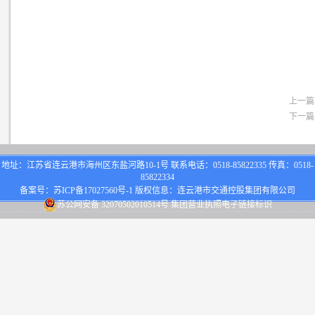
上一篇
下一篇
地址：江苏省连云港市海州区东盐河路10-1号 联系电话：0518-85822335 传真：0518-
85822334
备案号：
苏ICP备17027560号-1
版权信息：连云港市交通控股集团有限公司
苏公网安备 32070502010514号
集团营业执照电子链接标识