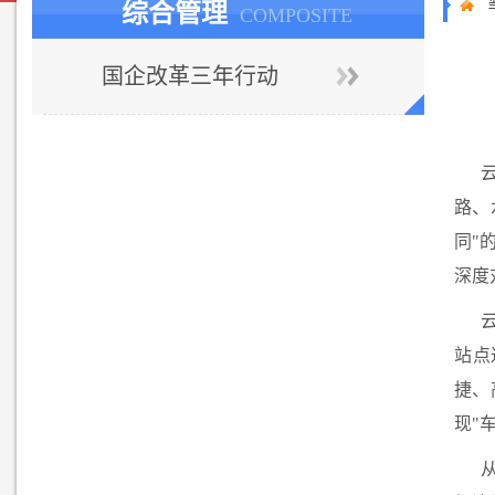
综合管理
COMPOSITE
国企改革三年行动
路、
同"
深度
站点
捷、
现"