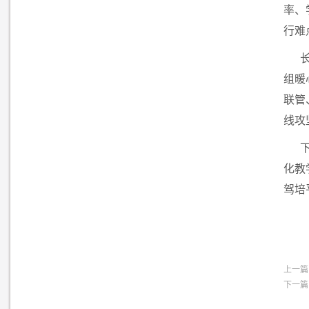
率、
行难
组暖
联管
线攻
化教
驾培
上一篇
下一篇