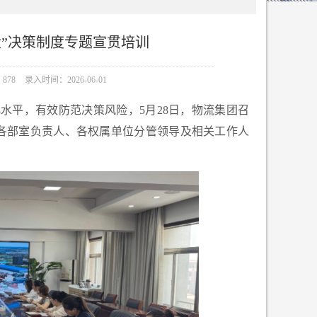
大”决策制度专题宣贯培训
878
录入时间：2026-06-01
化
水平，有效防范决策风险，
5月28日，物流集团召
集团各部室负责人、各权属单位分管领导及相关工作人