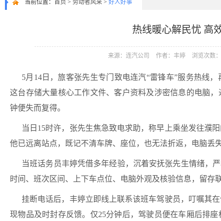
当前位置：
首页
>
劳动者风采
>
好人好事
热线暖心解民忧 高
来源：连汽公司
作者：丰婷
浏览次数：1
5月14日，旅客张先生专门致电连汽“雷锋车”服务热线
这台存储大量核心工作文件、客户资料及涉密信息的电脑，
钟便失而复得。
当日15时许，张先生焦急致电求助，称早上乘坐发往濮
他已远离站点，既记不清车牌、座位，也无法折返，电脑丢
当班话务员丰婷凭借多年经验，沉着安抚张先生情绪，严
时间、班次区间、上下车点位、电脑外观及核验信息，留存
挂断电话后，丰婷立即线上联系该班车驾驶员，叮嘱其在
现物品及时封存反馈。仅25分钟后，驾驶员便在车厢后排