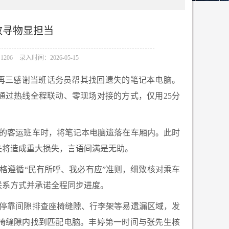
效寻物显担当
206
录入时间：2026-05-15
，再三感谢当班话务员帮其找回遗失的笔记本电脑。
通过热线全程联动、零现场对接的方式，仅用25分
阳的客运班车时，将笔记本电脑遗落在车厢内。此时
失将造成重大损失，言语间满是无助。
格遵循“民有所呼、我必有应”准则，细致核对乘车
联系方式并承诺全程同步进度。
停靠间隙排查座椅缝隙、行李架等易遗漏区域，发
座椅缝隙内找到匹配电脑。丰婷第一时间与张先生核