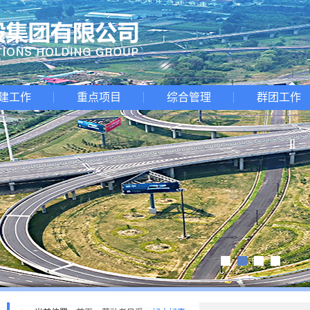
建工作
重点项目
综合管理
群团工作
1
2
3
4