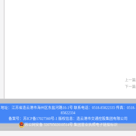
上一篇
下一篇
地址：江苏省连云港市海州区东盐河路10-1号 联系电话：0518-85822335 传真：0518-
85822334
备案号：
苏ICP备17027560号-1
版权信息：连云港市交通控股集团有限公司
苏公网安备 32070502010514号
集团营业执照电子链接标识