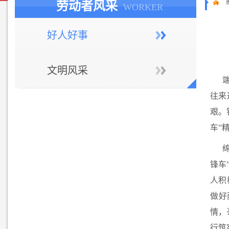
劳动者风采
WORKER
好人好事
文明风采
往来
艰。
车”
锋车
人积
做好
情，
行筑