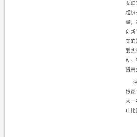
女职
组织
量；
创新
美的
爱实
动。
提高
娘家
大一
山比赛