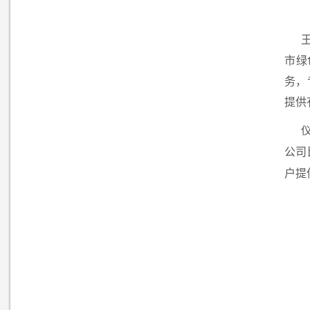
市绿
务，
提供
公司
户提