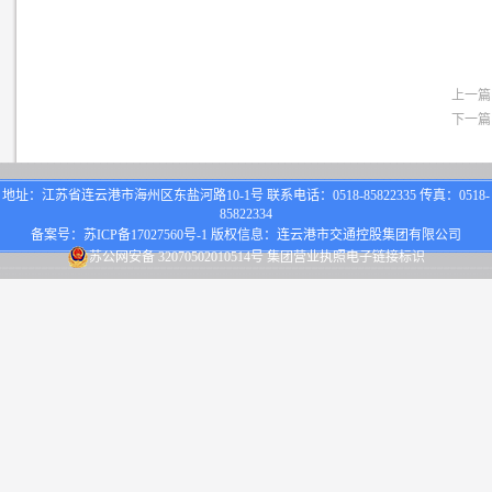
上一篇
下一篇
地址：江苏省连云港市海州区东盐河路10-1号 联系电话：0518-85822335 传真：0518-
85822334
备案号：
苏ICP备17027560号-1
版权信息：连云港市交通控股集团有限公司
苏公网安备 32070502010514号
集团营业执照电子链接标识