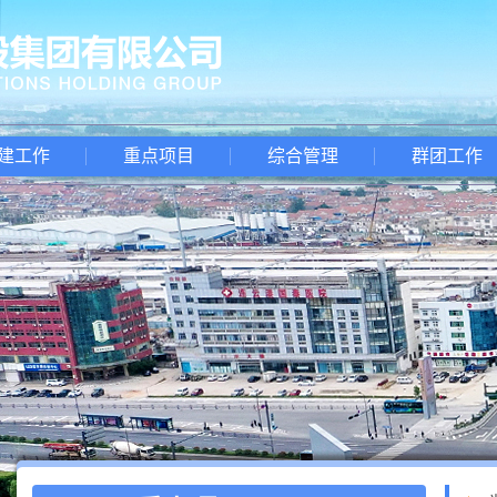
建工作
重点项目
综合管理
群团工作