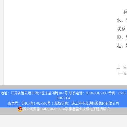
水，
联系
顾，
走，
上一篇
下一篇
地址：江苏省连云港市海州区东盐河路10-1号 联系电话：0518-85822335 传真：0518-
85822334
备案号：
苏ICP备17027560号-1
版权信息：连云港市交通控股集团有限公司
苏公网安备 32070502010514号
集团营业执照电子链接标识