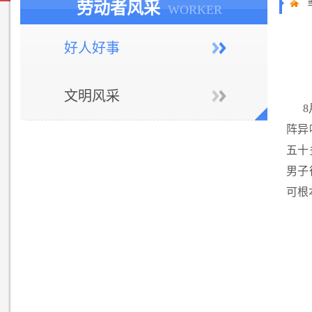
劳动者风采
WORKER
好人好事
文明风采
阵异
五十
男子
可根