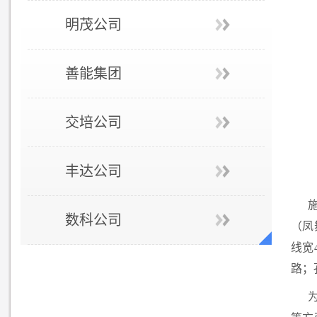
明茂公司
善能集团
交培公司
丰达公司
数科公司
（凤
线宽
路；