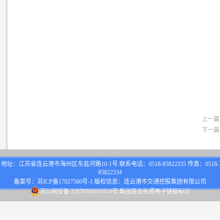
上一篇
下一篇
地址：江苏省连云港市海州区东盐河路10-1号 联系电话：0518-85822335 传真：0518-
85822334
备案号：
苏ICP备17027560号-1
版权信息：连云港市交通控股集团有限公司
苏公网安备 32070502010514号
集团营业执照电子链接标识