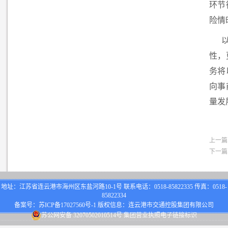
环节
险情
性，
务将
向事
量发
上一篇
下一篇
地址：江苏省连云港市海州区东盐河路10-1号 联系电话：0518-85822335 传真：0518-
85822334
备案号：
苏ICP备17027560号-1
版权信息：连云港市交通控股集团有限公司
苏公网安备 32070502010514号
集团营业执照电子链接标识