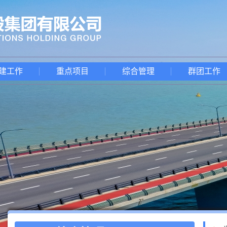
建工作
重点项目
综合管理
群团工作