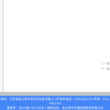
上一篇
下一篇
地址：江苏省连云港市海州区东盐河路10-1号 联系电话：0518-85822335 传真：0518-
85822334
备案号：
苏ICP备17027560号-1
版权信息：连云港市交通控股集团有限公司